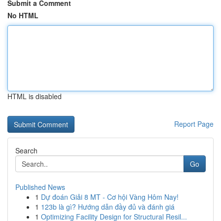
Submit a Comment
No HTML
HTML is disabled
Report Page
Search
Go
Published News
1
Dự đoán Giải 8 MT - Cơ hội Vàng Hôm Nay!
1
123b là gì? Hướng dẫn đầy đủ và đánh giá
1
Optimizing Facility Design for Structural Resil...