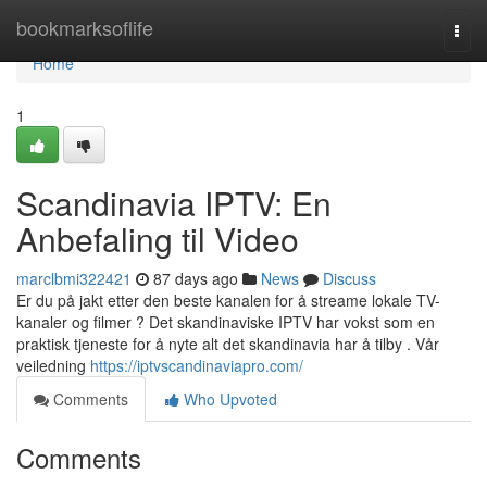
Home
bookmarksoflife
Togg
navi
Home
1
Scandinavia IPTV: En
Anbefaling til Video
marclbmi322421
87 days ago
News
Discuss
Er du på jakt etter den beste kanalen for å streame lokale TV-
kanaler og filmer ? Det skandinaviske IPTV har vokst som en
praktisk tjeneste for å nyte alt det skandinavia har å tilby . Vår
veiledning
https://iptvscandinaviapro.com/
Comments
Who Upvoted
Comments