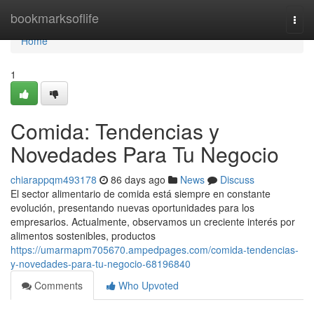
Home
bookmarksoflife
Togg
navi
Home
1
Comida: Tendencias y
Novedades Para Tu Negocio
chiarappqm493178
86 days ago
News
Discuss
El sector alimentario de comida está siempre en constante
evolución, presentando nuevas oportunidades para los
empresarios. Actualmente, observamos un creciente interés por
alimentos sostenibles, productos
https://umarmapm705670.ampedpages.com/comida-tendencias-
y-novedades-para-tu-negocio-68196840
Comments
Who Upvoted