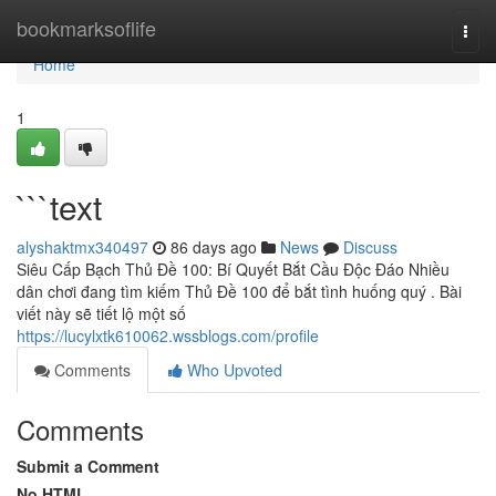
Home
bookmarksoflife
Togg
navi
Home
1
```text
alyshaktmx340497
86 days ago
News
Discuss
Siêu Cấp Bạch Thủ Đề 100: Bí Quyết Bắt Cầu Độc Đáo Nhiều
dân chơi đang tìm kiếm Thủ Đề 100 để bắt tình huống quý . Bài
viết này sẽ tiết lộ một số
https://lucylxtk610062.wssblogs.com/profile
Comments
Who Upvoted
Comments
Submit a Comment
No HTML