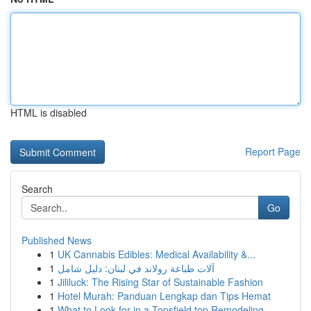
HTML is disabled
Report Page
Search
Go
Published News
1
UK Cannabis Edibles: Medical Availability &...
1
آلات طباعة رولاند في لبنان: دليل شامل
1
Jililuck: The Rising Star of Sustainable Fashion
1
Hotel Murah: Panduan Lengkap dan Tips Hemat
1
What to Look for in a Topsfield top Remodeling ...