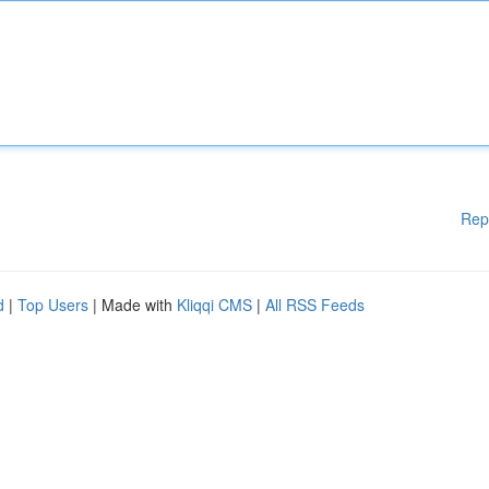
Rep
d
|
Top Users
| Made with
Kliqqi CMS
|
All RSS Feeds