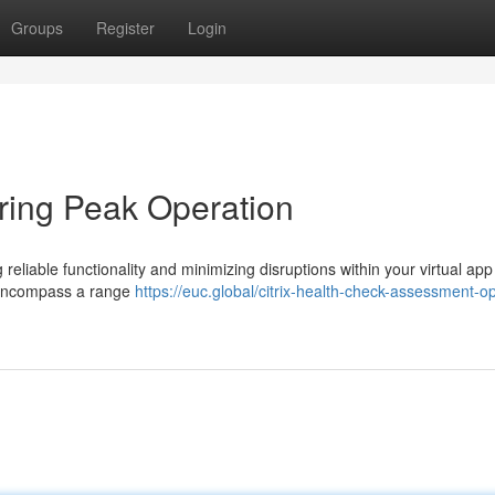
Groups
Register
Login
uring Peak Operation
g reliable functionality and minimizing disruptions within your virtual app
 encompass a range
https://euc.global/citrix-health-check-assessment-