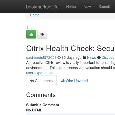
Home
bookmarksoflife
Home
New
Submit
Home
1
Citrix Health Check: Sec
qasimmdut572058
85 days ago
News
Discuss
A proactive Citrix review is vitally important for ensurin
environment . This comprehensive evaluation should
user-experience/
Comments
Who Upvoted
Comments
Submit a Comment
No HTML