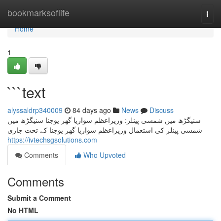
Home
bookmarksoflife
Togg
navi
Home
1
```text
alyssaldrp340009
84 days ago
News
Discuss
سنیگڑھ میں شمسی پینلز: وزیراعظم سواریا گھر یوجنا سنیگڑھ میں
شمسی پینلز کی استعمال وزیراعظم سواریا گھر یوجنا کے تحت جاری
https://ivtechsgsolutions.com
Comments
Who Upvoted
Comments
Submit a Comment
No HTML