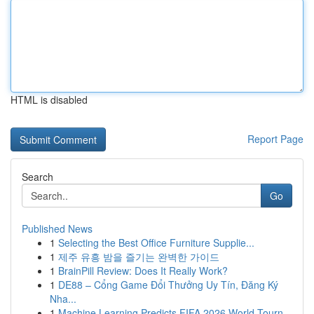
HTML is disabled
Report Page
Search
Go
Published News
1
Selecting the Best Office Furniture Supplie...
1
제주 유흥 밤을 즐기는 완벽한 가이드
1
BrainPill Review: Does It Really Work?
1
DE88 – Cổng Game Đổi Thưởng Uy Tín, Đăng Ký
Nha...
1
Machine Learning Predicts FIFA 2026 World Tourn...