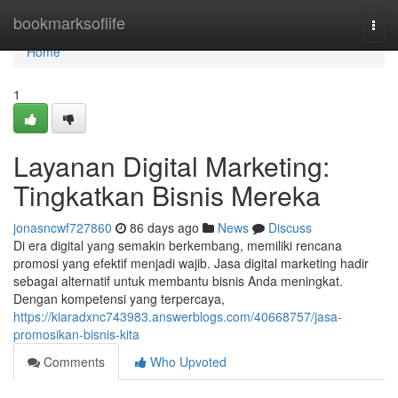
Home
bookmarksoflife
Togg
navi
Home
1
Layanan Digital Marketing:
Tingkatkan Bisnis Mereka
jonasncwf727860
86 days ago
News
Discuss
Di era digital yang semakin berkembang, memiliki rencana
promosi yang efektif menjadi wajib. Jasa digital marketing hadir
sebagai alternatif untuk membantu bisnis Anda meningkat.
Dengan kompetensi yang terpercaya,
https://kiaradxnc743983.answerblogs.com/40668757/jasa-
promosikan-bisnis-kita
Comments
Who Upvoted