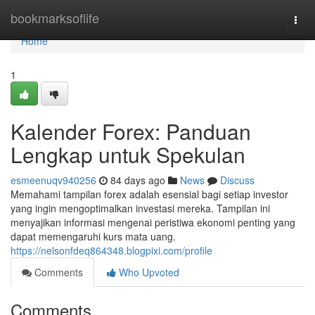
Home
bookmarksoflife
Togg
navi
Home
1
Kalender Forex: Panduan
Lengkap untuk Spekulan
esmeenuqv940256
84 days ago
News
Discuss
Memahami tampilan forex adalah esensial bagi setiap investor
yang ingin mengoptimalkan investasi mereka. Tampilan ini
menyajikan informasi mengenai peristiwa ekonomi penting yang
dapat memengaruhi kurs mata uang.
https://nelsonfdeq864348.blogpixi.com/profile
Comments
Who Upvoted
Comments