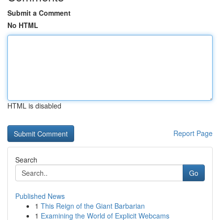
Submit a Comment
No HTML
HTML is disabled
Report Page
Search
Go
Published News
1
This Reign of the Giant Barbarian
1
Examining the World of Explicit Webcams