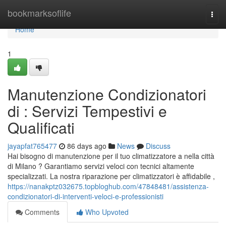
Home
bookmarksoflife
Togg
navi
Home
1
Manutenzione Condizionatori
di : Servizi Tempestivi e
Qualificati
jayapfat765477
86 days ago
News
Discuss
Hai bisogno di manutenzione per il tuo climatizzatore a nella città
di Milano ? Garantiamo servizi veloci con tecnici altamente
specializzati. La nostra riparazione per climatizzatori è affidabile ,
https://nanakptz032675.topbloghub.com/47848481/assistenza-
condizionatori-di-interventi-veloci-e-professionisti
Comments
Who Upvoted