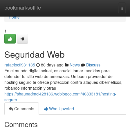
Home
bookmarksoflife
Togg
navi
Home
1
Seguridad Web
rafaelpctl931135
86 days ago
News
Discuss
En el mundo digital actual, es crucial tomar medidas para
defender tu sitio web de amenazas. Un buen proveedor de
hosting seguro te ofrece protección contra ataques cibernéticos,
robando información y otras
https://shaunadmci428136.weblogco.com/40833181/hosting-
seguro
Comments
Who Upvoted
Comments