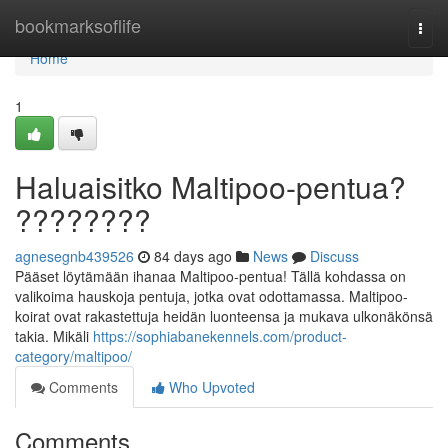
Home
bookmarksoflife
Togg
navi
Home
1
Haluaisitko Maltipoo-pentua?
????????
agnesegnb439526
84 days ago
News
Discuss
Pääset löytämään ihanaa Maltipoo-pentua! Tällä kohdassa on
valikoima hauskoja pentuja, jotka ovat odottamassa. Maltipoo-
koirat ovat rakastettuja heidän luonteensa ja mukava ulkonäkönsä
takia. Mikäli
https://sophiabanekennels.com/product-
category/maltipoo/
Comments
Who Upvoted
Comments