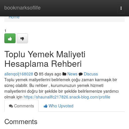
Home
bookmarksoflife
Togg
navi
Home
1
Toplu Yemek Maliyeti
Hesaplama Rehberi
allenqolj168028
85 days ago
News
Discuss
Toplu yemek maliyetlerini belirlemek çoğu zaman karmaşık bir
süreç olabilir. Bu rehber , kurumunuzun yemek hizmeti
maliyetlerini doğru bir şekilde bir şekilde belirlemenize yardımcı
olmak için
https://shaunallfc217826.snack-blog.com/profile
Comments
Who Upvoted
Comments