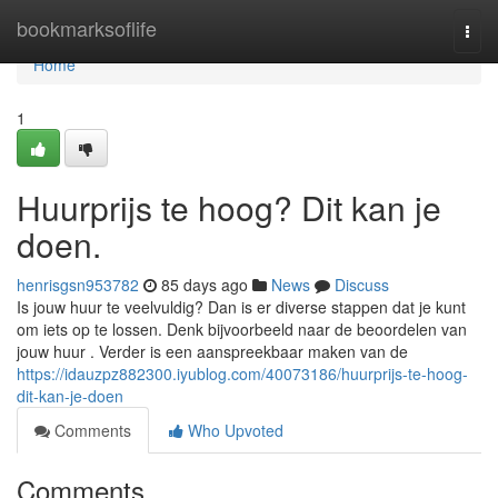
Home
bookmarksoflife
Togg
navi
Home
1
Huurprijs te hoog? Dit kan je
doen.
henrisgsn953782
85 days ago
News
Discuss
Is jouw huur te veelvuldig? Dan is er diverse stappen dat je kunt
om iets op te lossen. Denk bijvoorbeeld naar de beoordelen van
jouw huur . Verder is een aanspreekbaar maken van de
https://idauzpz882300.iyublog.com/40073186/huurprijs-te-hoog-
dit-kan-je-doen
Comments
Who Upvoted
Comments