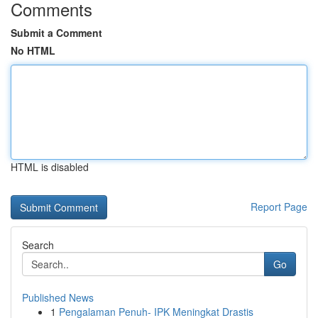
Comments
Submit a Comment
No HTML
HTML is disabled
Report Page
Search
Go
Published News
1
Pengalaman Penuh- IPK Meningkat Drastis