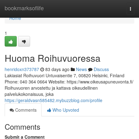
Home
bookmarksoflife
Togg
navi
Home
1
Huoma Roihuvuoressa
henridoxn373787
83 days ago
News
Discuss
Lakiasiat Roihuvuori Untuvaisentie 7, 00820 Helsinki, Finland
Phone: 040 364 0664 Website: https://www.oikeusapuneuvonta.fi/
Roihuvuoren arvostettu ja kattava oikeudellinen
palvelukokonaisuus, joka
https://geraldvasn585482.mybuzzblog.com/profile
Comments
Who Upvoted
Comments
Submit a Comment