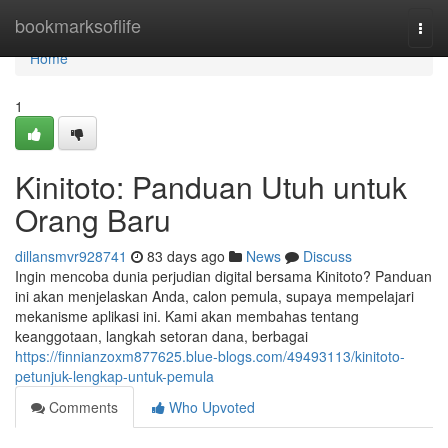
Home
bookmarksoflife
Togg
navi
Home
1
Kinitoto: Panduan Utuh untuk
Orang Baru
dillansmvr928741
83 days ago
News
Discuss
Ingin mencoba dunia perjudian digital bersama Kinitoto? Panduan
ini akan menjelaskan Anda, calon pemula, supaya mempelajari
mekanisme aplikasi ini. Kami akan membahas tentang
keanggotaan, langkah setoran dana, berbagai
https://finnianzoxm877625.blue-blogs.com/49493113/kinitoto-
petunjuk-lengkap-untuk-pemula
Comments
Who Upvoted