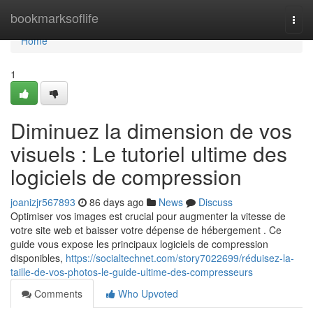
Home
bookmarksoflife
Togg
navi
Home
1
Diminuez la dimension de vos
visuels : Le tutoriel ultime des
logiciels de compression
joanizjr567893
86 days ago
News
Discuss
Optimiser vos images est crucial pour augmenter la vitesse de
votre site web et baisser votre dépense de hébergement . Ce
guide vous expose les principaux logiciels de compression
disponibles,
https://socialtechnet.com/story7022699/réduisez-la-
taille-de-vos-photos-le-guide-ultime-des-compresseurs
Comments
Who Upvoted