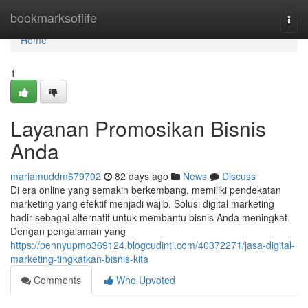
Home
bookmarksoflife
Togg
navi
Home
1
Layanan Promosikan Bisnis
Anda
mariamuddm679702
82 days ago
News
Discuss
Di era online yang semakin berkembang, memiliki pendekatan
marketing yang efektif menjadi wajib. Solusi digital marketing
hadir sebagai alternatif untuk membantu bisnis Anda meningkat.
Dengan pengalaman yang
https://pennyupmo369124.blogcudinti.com/40372271/jasa-digital-
marketing-tingkatkan-bisnis-kita
Comments
Who Upvoted