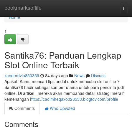
Home
bookmarksoflife
Togg
navi
Home
1
Santika76: Panduan Lengkap
Slot Online Terbaik
xanderdvio850359
84 days ago
News
Discuss
Apakah Kamu mencari tips andal untuk mencoba slot online ?
Santika76 hadir sebagai sumber utama untuk para pencinta judi
online. Di artikel , mereka akan membahas detail strategi meraih
kemenangan
https://caoimheqaxo028553.blogtov.com/profile
Comments
Who Upvoted
Comments