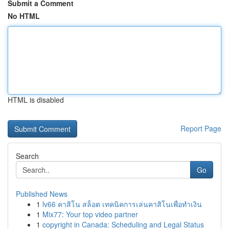
Submit a Comment
No HTML
HTML is disabled
Report Page
Search
Go
Published News
1
lv66 คาสิโน สล็อต เทคนิคการเล่นคาสิโนเพื่อทำเงิน
1
Mix77: Your top video partner
1
copyright in Canada: Scheduling and Legal Status