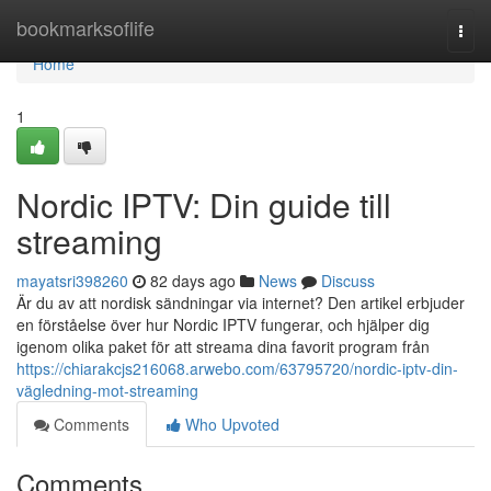
Home
bookmarksoflife
Togg
navi
Home
1
Nordic IPTV: Din guide till
streaming
mayatsri398260
82 days ago
News
Discuss
Är du av att nordisk sändningar via internet? Den artikel erbjuder
en förståelse över hur Nordic IPTV fungerar, och hjälper dig
igenom olika paket för att streama dina favorit program från
https://chiarakcjs216068.arwebo.com/63795720/nordic-iptv-din-
vägledning-mot-streaming
Comments
Who Upvoted
Comments