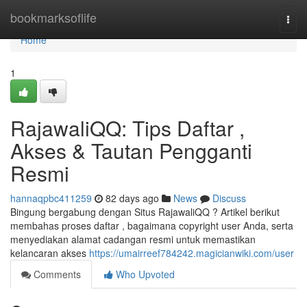
Home
bookmarksoflife
Togg
navi
Home
1
RajawaliQQ: Tips Daftar ,
Akses & Tautan Pengganti
Resmi
hannaqpbc411259
82 days ago
News
Discuss
Bingung bergabung dengan Situs RajawaliQQ ? Artikel berikut
membahas proses daftar , bagaimana copyright user Anda, serta
menyediakan alamat cadangan resmi untuk memastikan
kelancaran akses
https://umairreef784242.magicianwiki.com/user
Comments
Who Upvoted