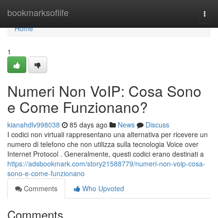
Home
bookmarksoflife
Togg
navi
Home
1
Numeri Non VoIP: Cosa Sono
e Come Funzionano?
kianahdlv998038
85 days ago
News
Discuss
I codici non virtuali rappresentano una alternativa per ricevere un
numero di telefono che non utilizza sulla tecnologia Voice over
Internet Protocol . Generalmente, questi codici erano destinati a
https://adsbookmark.com/story21588779/numeri-non-voip-cosa-
sono-e-come-funzionano
Comments
Who Upvoted
Comments