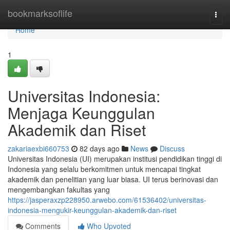
Home
bookmarksoflife
Togg
navi
Home
1
Universitas Indonesia:
Menjaga Keunggulan
Akademik dan Riset
zakariaexbi660753
82 days ago
News
Discuss
Universitas Indonesia (UI) merupakan institusi pendidikan tinggi di
Indonesia yang selalu berkomitmen untuk mencapai tingkat
akademik dan penelitian yang luar biasa. UI terus berinovasi dan
mengembangkan fakultas yang
https://jasperaxzp228950.arwebo.com/61536402/universitas-
indonesia-mengukir-keunggulan-akademik-dan-riset
Comments
Who Upvoted