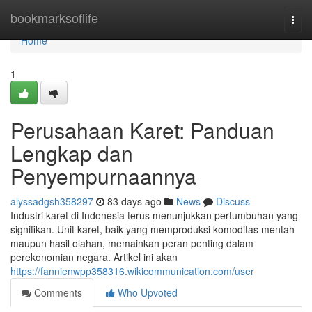
Home
bookmarksoflife
Togg
navi
Home
1
Perusahaan Karet: Panduan
Lengkap dan
Penyempurnaannya
alyssadgsh358297
83 days ago
News
Discuss
Industri karet di Indonesia terus menunjukkan pertumbuhan yang
signifikan. Unit karet, baik yang memproduksi komoditas mentah
maupun hasil olahan, memainkan peran penting dalam
perekonomian negara. Artikel ini akan
https://fannienwpp358316.wikicommunication.com/user
Comments
Who Upvoted