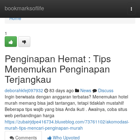
Home
bookmarksoflife
Togg
navi
Home
1
Penginapan Hemat : Tips
Menemukan Penginapan
Terjangkau
deborahkfej097932
83 days ago
News
Discuss
Ingin berwisata dengan anggaran terbatas? Menemukan hotel
murah memang bisa jadi tantangan, tetapi tidaklah mustahil!
Beberapa tips wajib yang bisa Anda ikuti . Awalnya, coba situs
web perbandingan harga
https://zubairjdpe416734.bluxeblog.com/73761102/akomodasi-
murah-tips-mencari-penginapan-murah
Comments
Who Upvoted