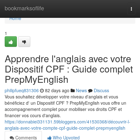
Home
bookmarksoflife
Togg
navi
Home
1
Apprendre l'anglais avec votre
Dispositif CPF : Guide complet
PrepMyEnglish
philipfueq831306
82 days ago
News
Discuss
Vous souhaitez développer votre niveau d'anglais et vous
bénéficiez d' un Dispositif CPF ? PrepMyEnglish vous offre un
accompagnement complet pour mobiliser vos droits CPF et
financer vos cours d'anglais.
https://donnabiei331131.59bloggers.com/41530368/découvrir-l-
anglais-avec-votre-compte-cpf-guide-complet-prepmyenglish
Comments
Who Upvoted