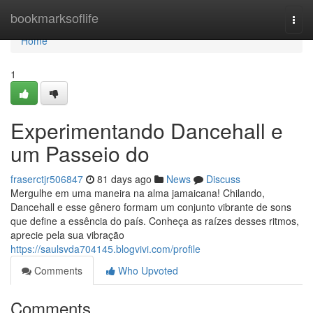
Home
bookmarksoflife
Togg
navi
Home
1
Experimentando Dancehall e
um Passeio do
fraserctjr506847
81 days ago
News
Discuss
Mergulhe em uma maneira na alma jamaicana! Chilando,
Dancehall e esse gênero formam um conjunto vibrante de sons
que define a essência do país. Conheça as raízes desses ritmos,
aprecie pela sua vibração
https://saulsvda704145.blogvivi.com/profile
Comments
Who Upvoted
Comments