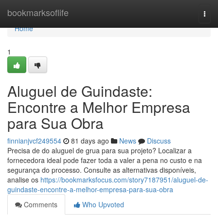
Home
bookmarksoflife
Togg
navi
Home
1
Aluguel de Guindaste:
Encontre a Melhor Empresa
para Sua Obra
finnianjvcf249554
81 days ago
News
Discuss
Precisa de do aluguel de grua para sua projeto? Localizar a
fornecedora ideal pode fazer toda a valer a pena no custo e na
segurança do processo. Consulte as alternativas disponíveis,
analise os
https://bookmarksfocus.com/story7187951/aluguel-de-
guindaste-encontre-a-melhor-empresa-para-sua-obra
Comments
Who Upvoted