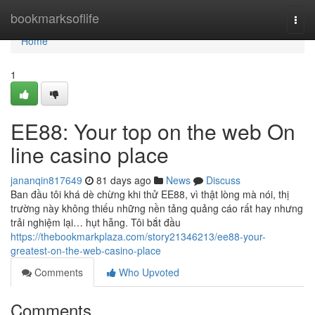
Home
bookmarksoflife
Togg
navi
Home
1
EE88: Your top on the web On
line casino place
jananqin817649
81 days ago
News
Discuss
Ban đầu tôi khá dè chừng khi thử EE88, vì thật lòng mà nói, thị
trường này không thiếu những nền tảng quảng cáo rất hay nhưng
trải nghiệm lại… hụt hẫng. Tôi bắt đầu
https://thebookmarkplaza.com/story21346213/ee88-your-
greatest-on-the-web-casino-place
Comments
Who Upvoted
Comments