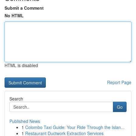
Submit a Comment
No HTML
HTML is disabled
Report Page
Search
Go
Published News
1
Colombo Taxi Guide: Your Ride Through the Islan...
1
Restaurant Ductwork Extraction Services