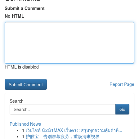
Submit a Comment
No HTML
HTML is disabled
Report Page
Search
Go
Published News
1
เว็บไซต์ G2G1MAX เว็บตรง: สรุปทุกความคุ้มค่าที่...
1
护眼宝：告别屏幕疲劳，重焕清晰视界