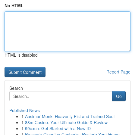
No HTML
HTML is disabled
Report Page
Search
Go
Published News
1
Aasimar Monk: Heavenly Fist and Trained Soul
1
88m Casino: Your Ultimate Guide & Review
1
99exch: Get Started with a New ID
1
Pressure Cleaning Canberra: Restore Your Home...