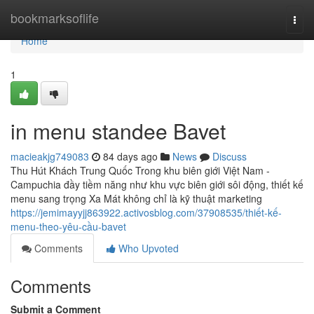
Home
bookmarksoflife
Togg
navi
Home
1
in menu standee Bavet
macieakjg749083
84 days ago
News
Discuss
Thu Hút Khách Trung Quốc Trong khu biên giới Việt Nam -
Campuchia đầy tiềm năng như khu vực biên giới sôi động, thiết kế
menu sang trọng Xa Mát không chỉ là kỹ thuật marketing
https://jemimayyjj863922.activosblog.com/37908535/thiết-kế-
menu-theo-yêu-cầu-bavet
Comments
Who Upvoted
Comments
Submit a Comment