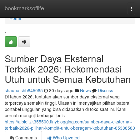
Home
bookmarksoflife
Togg
navi
Home
1
Sumber Daya Eksternal
Terbaik 2026: Rekomendasi
Utuh untuk Semua Kebutuhan
shaunatshb845065
80 days ago
News
Discuss
Di tahun 2026, tuntutan akan sumber daya eksternal yang
terpercaya semakin tinggi. Ulasan ini menyajikan pilihan baterai
portabel unggulan yang bisa didapatkan di toko saat ini. Kami
pernah menguji berbagai jenis
https://albieilzk355500.tinyblogging.com/sumber-daya-eksternal-
terbaik-2026-pilihan-komplit-untuk-beragam-kebutuhan-85388580
Comments
Who Upvoted