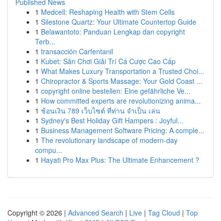
Published News
1
Medcell: Reshaping Health with Stem Cells
1
Silestone Quartz: Your Ultimate Countertop Guide
1
Belawantoto: Panduan Lengkap dan copyright
Terb...
1
transacción Carfentanil
1
Kubet: Sân Chơi Giải Trí Cá Cược Cao Cấp
1
What Makes Luxury Transportation a Trusted Choi...
1
Chiropractor & Sports Massage: Your Gold Coast ...
1
copyright online bestellen: Eine gefährliche Ve...
1
How committed experts are revolutionizing anima...
1
ช้อนเงิน 789 เว็บไซต์ ที่ท่าน จำเป็น เล่น
1
Sydney's Best Holiday Gift Hampers : Joyful...
1
Business Management Software Pricing: A comple...
1
The revolutionary landscape of modern-day
compu...
1
Hayati Pro Max Plus: The Ultimate Enhancement ?
Copyright © 2026 |
Advanced Search
|
Live
|
Tag Cloud
|
Top