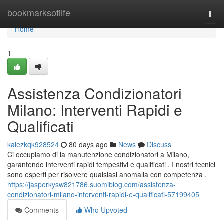
Home
bookmarksoflife
Togg
navi
Home
1
Assistenza Condizionatori
Milano: Interventi Rapidi e
Qualificati
kalezkqk928524
80 days ago
News
Discuss
Ci occupiamo di la manutenzione condizionatori a Milano,
garantendo interventi rapidi tempestivi e qualificati . I nostri tecnici
sono esperti per risolvere qualsiasi anomalia con competenza .
https://jasperkysw821786.suomiblog.com/assistenza-
condizionatori-milano-interventi-rapidi-e-qualificati-57199405
Comments
Who Upvoted