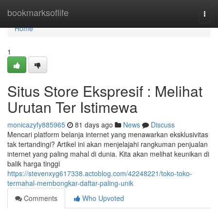
Home
bookmarksoflife
Togg
navi
Home
1
Situs Store Ekspresif : Melihat
Urutan Ter Istimewa
monicazyfy885965
81 days ago
News
Discuss
Mencari platform belanja internet yang menawarkan eksklusivitas
tak tertandingi? Artikel ini akan menjelajahi rangkuman penjualan
internet yang paling mahal di dunia. Kita akan melihat keunikan di
balik harga tinggi
https://stevenxyg617338.actoblog.com/42248221/toko-toko-
termahal-membongkar-daftar-paling-unik
Comments
Who Upvoted