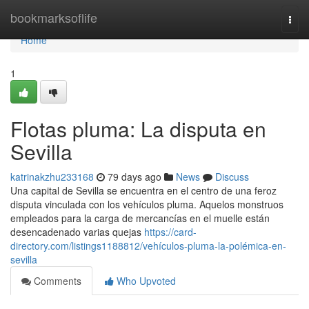
Home
bookmarksoflife
Togg
navi
Home
1
Flotas pluma: La disputa en
Sevilla
katrinakzhu233168
79 days ago
News
Discuss
Una capital de Sevilla se encuentra en el centro de una feroz
disputa vinculada con los vehículos pluma. Aquelos monstruos
empleados para la carga de mercancías en el muelle están
desencadenado varias quejas
https://card-
directory.com/listings1188812/vehículos-pluma-la-polémica-en-
sevilla
Comments
Who Upvoted