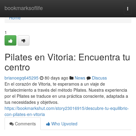
Home
bookmarksoflife
Togg
navi
Home
1
Pilates en Vitoria: Encuentra tu
centro
brianoegq645295
80 days ago
News
Discuss
En el corazón de Vitoria, te esperamos a un viaje de
fortalecimiento a través del método Pilates. Nuestra experiencia
por el Pilates se traduce en una práctica consciente, adaptada a
tus necesidades y objetivos.
https://bookmarkshut.com/story23016915/descubre-tu-equilibrio-
con-pilates-en-vitoria
Comments
Who Upvoted