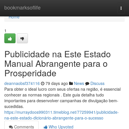
Home
bookmarksoflife
Togg
navi
Home
1
Publicidade na Este Estado
Manual Abrangente para o
Prosperidade
deannaobsf374116
79 days ago
News
Discuss
Para obter o ideal lucro com seus ofertas na região, é essencial
conhecer as normas regionais . Este guia detalha tudo
importantes para desenvolver campanhas de divulgação bem-
sucedidas.
https://murraydoos990311.timeblog.net/77259941/publicidade-
na-este-estado-dicionário-abrangente-para-o-sucesso
Comments
Who Upvoted