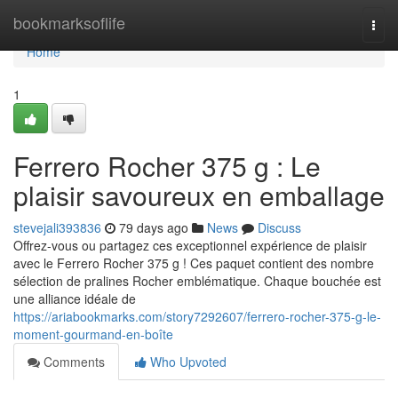
Home
bookmarksoflife
Togg
navi
Home
1
Ferrero Rocher 375 g : Le
plaisir savoureux en emballage
stevejali393836
79 days ago
News
Discuss
Offrez-vous ou partagez ces exceptionnel expérience de plaisir
avec le Ferrero Rocher 375 g ! Ces paquet contient des nombre
sélection de pralines Rocher emblématique. Chaque bouchée est
une alliance idéale de
https://ariabookmarks.com/story7292607/ferrero-rocher-375-g-le-
moment-gourmand-en-boîte
Comments
Who Upvoted