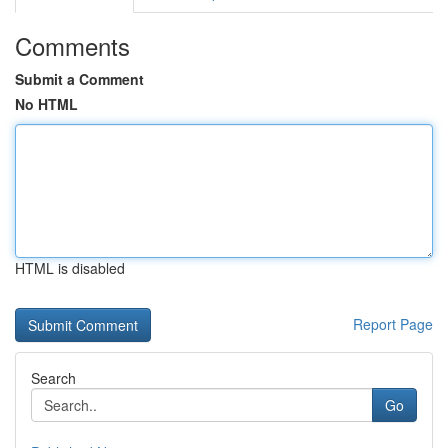
Comments
Submit a Comment
No HTML
HTML is disabled
Report Page
Search
Go