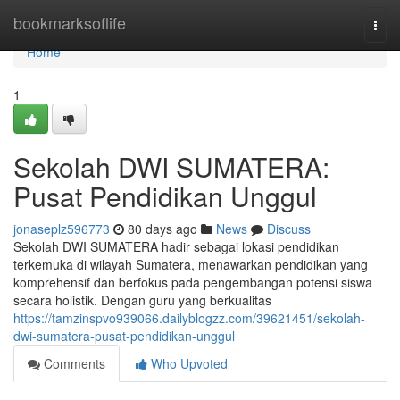
Home
bookmarksoflife
Togg
navi
Home
1
Sekolah DWI SUMATERA:
Pusat Pendidikan Unggul
jonaseplz596773
80 days ago
News
Discuss
Sekolah DWI SUMATERA hadir sebagai lokasi pendidikan
terkemuka di wilayah Sumatera, menawarkan pendidikan yang
komprehensif dan berfokus pada pengembangan potensi siswa
secara holistik. Dengan guru yang berkualitas
https://tamzinspvo939066.dailyblogzz.com/39621451/sekolah-
dwi-sumatera-pusat-pendidikan-unggul
Comments
Who Upvoted