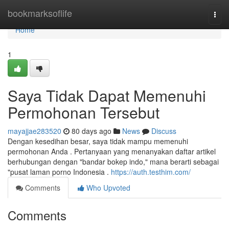
Home
bookmarksoflife
Togg
navi
Home
1
Saya Tidak Dapat Memenuhi
Permohonan Tersebut
mayajjae283520
80 days ago
News
Discuss
Dengan kesedihan besar, saya tidak mampu memenuhi
permohonan Anda . Pertanyaan yang menanyakan daftar artikel
berhubungan dengan "bandar bokep indo," mana berarti sebagai
"pusat laman porno Indonesia .
https://auth.testhim.com/
Comments
Who Upvoted
Comments