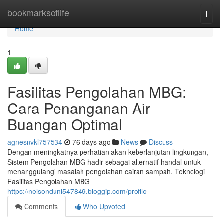
Home
bookmarksoflife
Togg
navi
Home
1
Fasilitas Pengolahan MBG:
Cara Penanganan Air
Buangan Optimal
agnesnvkl757534
76 days ago
News
Discuss
Dengan meningkatnya perhatian akan keberlanjutan lingkungan,
Sistem Pengolahan MBG hadir sebagai alternatif handal untuk
menanggulangi masalah pengolahan cairan sampah. Teknologi
Fasilitas Pengolahan MBG
https://nelsondunl547849.bloggip.com/profile
Comments
Who Upvoted