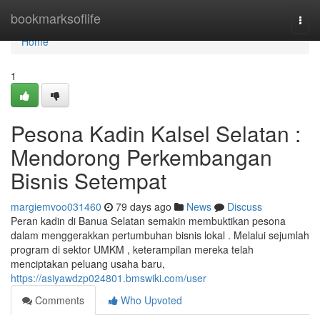
Home
bookmarksoflife
Togg
navi
Home
1
Pesona Kadin Kalsel Selatan :
Mendorong Perkembangan
Bisnis Setempat
margiemvoo031460
79 days ago
News
Discuss
Peran kadin di Banua Selatan semakin membuktikan pesona
dalam menggerakkan pertumbuhan bisnis lokal . Melalui sejumlah
program di sektor UMKM , keterampilan mereka telah
menciptakan peluang usaha baru,
https://asiyawdzp024801.bmswiki.com/user
Comments
Who Upvoted