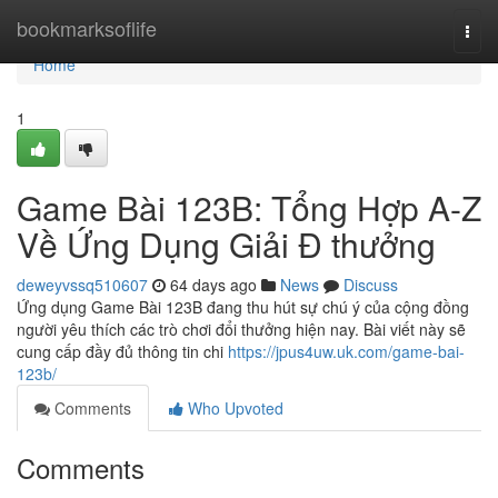
Home
bookmarksoflife
Togg
navi
Home
1
Game Bài 123B: Tổng Hợp A-Z
Về Ứng Dụng Giải Đ thưởng
deweyvssq510607
64 days ago
News
Discuss
Ứng dụng Game Bài 123B đang thu hút sự chú ý của cộng đồng
người yêu thích các trò chơi đổi thưởng hiện nay. Bài viết này sẽ
cung cấp đầy đủ thông tin chi
https://jpus4uw.uk.com/game-bai-
123b/
Comments
Who Upvoted
Comments