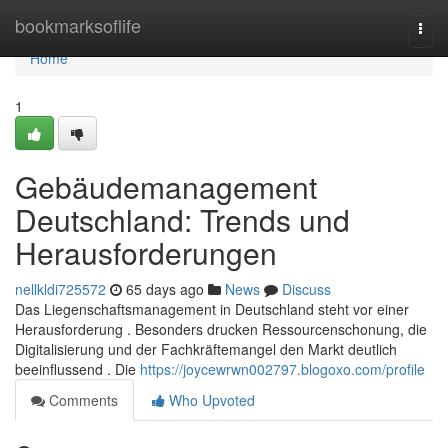
Home
bookmarksoflife
Togg
navi
Home
1
Gebäudemanagement
Deutschland: Trends und
Herausforderungen
nellkldi725572
65 days ago
News
Discuss
Das Liegenschaftsmanagement in Deutschland steht vor einer
Herausforderung . Besonders drucken Ressourcenschonung, die
Digitalisierung und der Fachkräftemangel den Markt deutlich
beeinflussend . Die
https://joycewrwn002797.blogoxo.com/profile
Comments
Who Upvoted