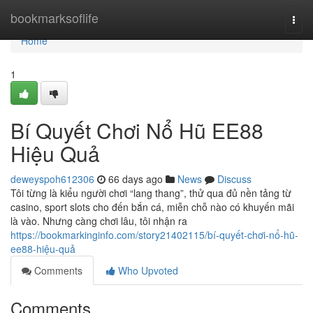
Home
bookmarksoflife
Togg
navi
Home
1
Bí Quyết Chơi Nổ Hũ EE88
Hiệu Quả
deweyspoh612306
66 days ago
News
Discuss
Tôi từng là kiểu người chơi “lang thang”, thử qua đủ nền tảng từ
casino, sport slots cho đến bắn cá, miễn chỗ nào có khuyến mãi
là vào. Nhưng càng chơi lâu, tôi nhận ra
https://bookmarkinginfo.com/story21402115/bí-quyết-chơi-nổ-hũ-
ee88-hiệu-quả
Comments
Who Upvoted
Comments