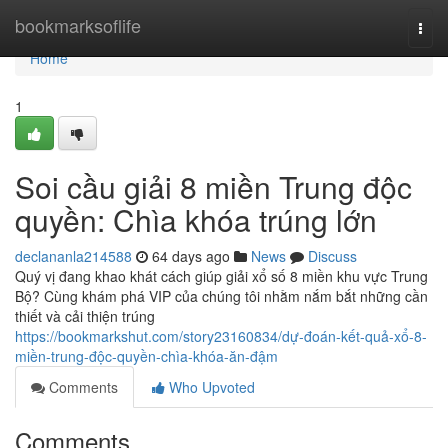
Home
bookmarksoflife
Togg
navi
Home
1
Soi cầu giải 8 miền Trung độc
quyền: Chìa khóa trúng lớn
declananla214588
64 days ago
News
Discuss
Quý vị đang khao khát cách giúp giải xổ số 8 miền khu vực Trung
Bộ? Cùng khám phá VIP của chúng tôi nhằm nắm bắt những cần
thiết và cải thiện trúng
https://bookmarkshut.com/story23160834/dự-đoán-kết-quả-xổ-8-
miền-trung-độc-quyền-chìa-khóa-ăn-đậm
Comments
Who Upvoted
Comments