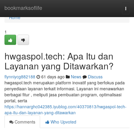
Home
bookmarksoflife
Togg
navi
Home
1
hwgaspol.tech: Apa Itu dan
Layanan yang Ditawarkan?
flynniycg882188
61 days ago
News
Discuss
hwgaspol.tech merupakan platform inovatif yang berfokus pada
penyediaan layanan terkait informasi. Layanan ini menawarkan
berbagai fitur , meliputi jasa pembuatan program, optimalisasi
portal, serta
https://hannarghc042385.iyublog.com/40370813/hwgaspol-tech-
apa-itu-dan-layanan-yang-ditawarkan
Comments
Who Upvoted