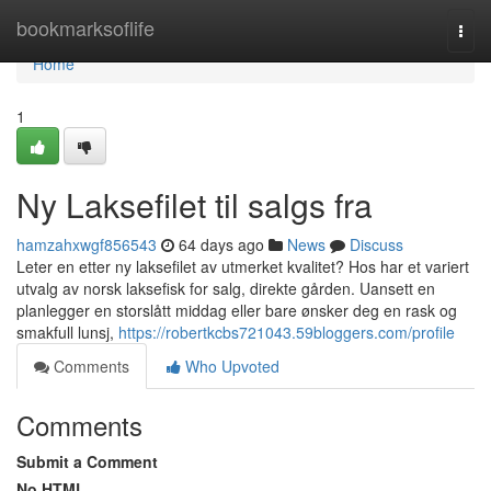
Home
bookmarksoflife
Togg
navi
Home
1
Ny Laksefilet til salgs fra
hamzahxwgf856543
64 days ago
News
Discuss
Leter en etter ny laksefilet av utmerket kvalitet? Hos har et variert
utvalg av norsk laksefisk for salg, direkte gården. Uansett en
planlegger en storslått middag eller bare ønsker deg en rask og
smakfull lunsj,
https://robertkcbs721043.59bloggers.com/profile
Comments
Who Upvoted
Comments
Submit a Comment
No HTML