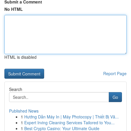
Submit a Comment
No HTML
HTML is disabled
Report Page
Search
Go
Published News
1
Hướng Dẫn Máy In | Máy Photocopy | Thiết Bị Vă...
1
Expert Irving Cleaning Services Tailored to You...
1
Best Crypto Casino: Your Ultimate Guide