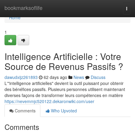
Home
bookmarksoflife
Togg
navi
Home
1
Intelligence Artificielle : Votre
Source de Revenus Passifs ?
dawudxijz261893
62 days ago
News
Discuss
L'"intelligence artificielles" devient la outil puissant pour obtenir
des bénéfices passifs. Plusieurs personnes utilisent maintenant
diverses façons de transformer leurs compétences en matière
https://nevemmjc520122.dekaronwiki.com/user
Comments
Who Upvoted
Comments