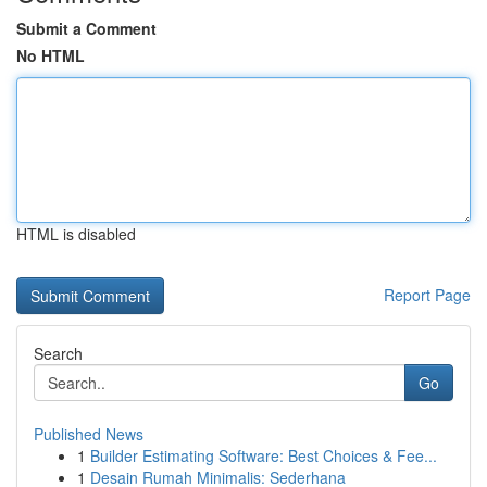
Submit a Comment
No HTML
HTML is disabled
Report Page
Search
Go
Published News
1
Builder Estimating Software: Best Choices & Fee...
1
Desain Rumah Minimalis: Sederhana